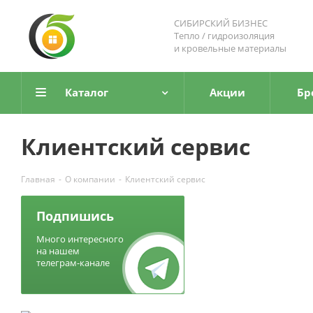
СИБИРСКИЙ БИЗНЕС
Тепло / гидроизоляция
и кровельные материалы
Каталог
Акции
Бр
Клиентский сервис
Главная
-
О компании
-
Клиентский сервис
Подпишись
Много интересного
на нашем
телеграм-канале