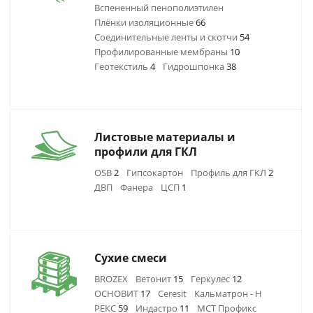
Вспененный пенополиэтилен
Плёнки изоляционные
66
Соединительные ленты и скотчи
54
Профилированные мембраны
10
Геотекстиль
4
Гидрошпонка
38
Листовые материалы и
профили для ГКЛ
OSB
2
Гипсокартон
Профиль для ГКЛ
2
ДВП
Фанера
ЦСП
1
Сухие смеси
BROZEX
Ветонит
15
Геркулес
12
ОСНОВИТ
17
Ceresit
Кальматрон - Н
РЕКС
59
Индастро
11
МСТ Профикс