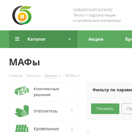
СИБИРСКИЙ БИЗНЕС
Тепло / гидроизоляция
и кровельные материалы
Каталог
Акции
Бр
МАФы
Главная
-
Каталог
-
Дерево
-
МАФы
Комплексные
Фильтр по парам
решения
Сб
Утеплитель
Кровельные