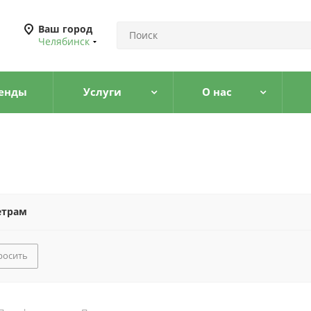
Ваш город
Челябинск
енды
Услуги
О нас
етрам
росить