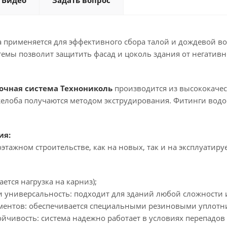
Видео
Задать вопрос
 применяется для эффективного сбора талой и дождевой во
стемы позволит защитить фасад и цоколь здания от негатив
очная система Технониколь
производится из высококачес
 желоба получаются методом экструдирования. Фитинги вод
ия:
этажном строительстве, как на новых, так и на эксплуатиру
дается нагрузка на карниз);
 и универсальность: подходит для зданий любой сложности 
ементов: обеспечивается специальными резиновыми уплот
ойчивость: система надежно работает в условиях перепадов