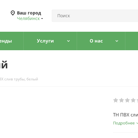
Ваш город
Челябинск
енды
Услуги
О нас
ый
ВХ слив трубы, белый
ТН ПВХ сл
Подробнее