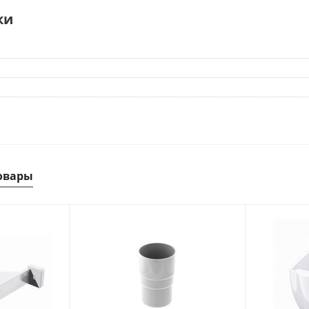
ки
овары