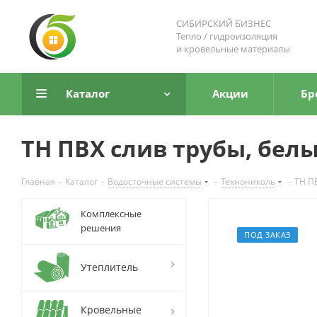
СИБИРСКИЙ БИЗНЕС
Тепло / гидроизоляция
и кровельные материалы
Каталог
Акции
Бр
ТН ПВХ слив трубы, бел
Главная
-
Каталог
-
Водосточные системы
-
Технониколь
-
ТН П
Комплексные
решения
ПОД ЗАКАЗ
Утеплитель
Кровельные