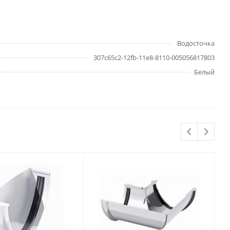
Водосточка
307c65c2-12fb-11e8-8110-005056817803
Белый