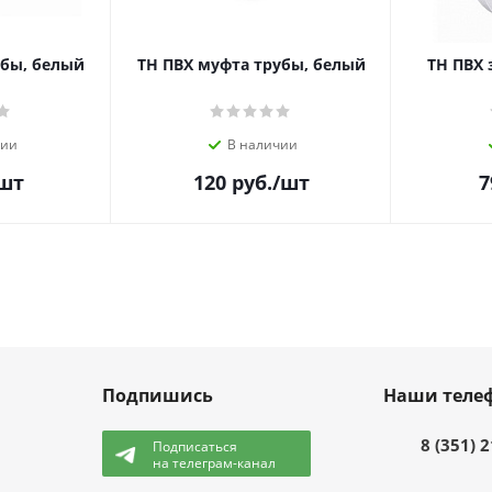
убы, белый
ТН ПВХ муфта трубы, белый
ТН ПВХ 
чии
В наличии
шт
120
руб.
/шт
7
Подпишись
Наши теле
8 (351) 
Подписаться
на телеграм-канал