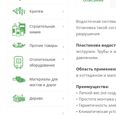
Описание
Крепёж
Водосточная система
Строительная
Установка такой си
химия
разрушения.
Пластикова водост
Прочие товары
экструзии. Трубы и
давлением.
Отопительное
оборудование
Область применен
в коттеджном и мало
Материалы для
мостов и дорог
Преимущества:
• Легкий вес (не соз
Дерево
• Простота монтажа
• Герметичность эл
• Климатическая уст