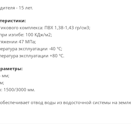
ителя - 15 лет.
теристики:
тикового комплекса: ПВХ 1,38-1,43 гр/см3;
при изгибе: 100 КДж/м2;
стяжении 47 МПа;
ратура эксплуатации -40 °C;
ература эксплуатации +80 °C.
араметры:
 мм;
м;
: 1500/3000 мм.
обеспечивает отвод воды из водосточной системы на землю