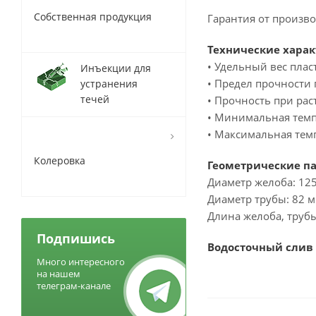
Собственная продукция
Гарантия от производ
Технические харак
• Удельный вес плас
Инъекции для
• Предел прочности 
устранения
течей
• Прочность при ра
• Минимальная темпе
• Максимальная темп
Колеровка
Геометрические п
Диаметр желоба: 125
Диаметр трубы: 82 м
Длина желоба, трубы
Подпишись
Водосточный слив
Много интересного
на нашем
телеграм-канале