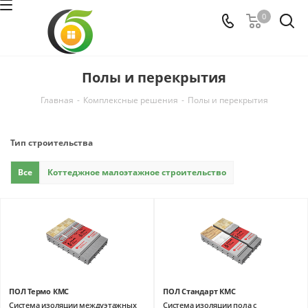
0
Полы и перекрытия
Главная
-
Комплексные решения
-
Полы и перекрытия
Тип строительства
Все
Коттеджное малоэтажное строительство
ПОЛ Термо КМС
ПОЛ Стандарт КМС
Система изоляции междуэтажных
Система изоляции пола с