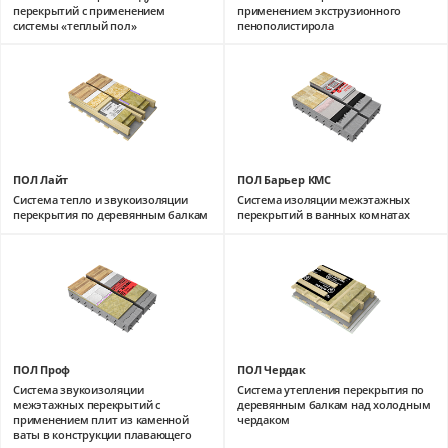
перекрытий c применением
применением экструзионного
системы «теплый пол»
пенополистирола
ПОЛ Лайт
ПОЛ Барьер КМС
Система тепло и звукоизоляции
Система изоляции межэтажных
перекрытия по деревянным балкам
перекрытий в ванных комнатах
ПОЛ Проф
ПОЛ Чердак
Система звукоизоляции
Система утепления перекрытия по
межэтажных перекрытий с
деревянным балкам над холодным
применением плит из каменной
чердаком
ваты в конструкции плавающего