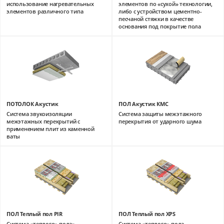
использование нагревательных
элементов по «сухой» технологии,
элементов различного типа
либо с устройством цементно-
песчаной стяжки в качестве
основания под покрытие пола
ПОТОЛОК Акустик
ПОЛ Акустик КМС
Система звукоизоляции
Система защиты межэтажного
межэтажных перекрытий с
перекрытия от ударного шума
применением плит из каменной
ваты
ПОЛ Теплый пол PIR
ПОЛ Теплый пол XPS
Система «теплого» пола»,
Система «теплого» пола,