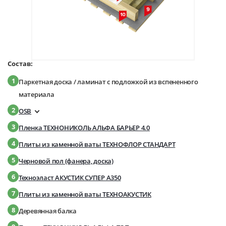
Состав:
1
Паркетная доска / ламинат с подложкой из вспененного
материала
2
OSB
3
Пленка ТЕХНОНИКОЛЬ АЛЬФА БАРЬЕР 4.0
4
Плиты из каменной ваты ТЕХНОФЛОР СТАНДАРТ
5
Черновой пол (фанера, доска)
6
Техноэласт АКУСТИК СУПЕР A350
7
Плиты из каменной ваты ТЕХНОАКУСТИК
8
Деревянная балка