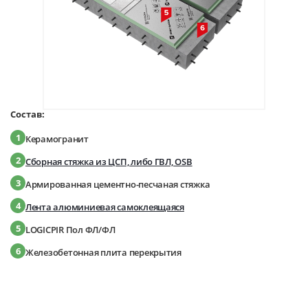
Состав:
1
Керамогранит
2
Сборная стяжка из ЦСП, либо ГВЛ, OSB
3
Армированная цементно-песчаная стяжка
4
Лента алюминиевая самоклеящаяся
5
LOGICPIR Пол ФЛ/ФЛ
6
Железобетонная плита перекрытия