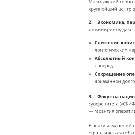
Малмыжский горно-м
крупнейший центр в
2. Экономика, пе
инжиниринге, дают 
Снижение капит
логистических ма
Абсолютный кон
наперед.
Сокращение опе
доказанной долг
3. Фокус на наци
суверенитета («СКИ
— гарантия операти
В эпоху изменений 
стратегическая гибко