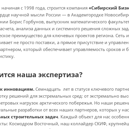
 начиная с 1998 года, строится компания
«Сибирский Бизн
сердце научной мысли России — в Академгородке Новосибир
ии Борис Горбунов, выпускник математического факультета
асчета, анализа данных и системного решения сложных за
еское преимущество для ключевых проектов региона. Сеть 
ивает не просто поставки, а прямое присутствие и управле
артнером, который обеспечивает управляемость сроков и 
истику.
ится наша экспертиза?
 к инновациям.
Семнадцать лет в статусе ключевого партне
тку решений для экстремальных сред: от экстремально выс
ветровых нагрузок арктического побережья. Но наши реше
альные разработки от всех наших партнеров, которых у нас
ных строительных задач
. Каждый объект для нас особенн
ты: Космодром Восточный, наш коллайдер СКИФ, крупнейш