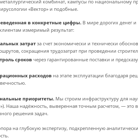
еталлургический комбинат, кампусы по национальному про
ирусологии «Вектор» и подобные.
реведенная в конкретные цифры.
В мире дорогих денег и
клиентам измеримый результат:
альных затрат
за счет экономически и технически обосно
ршрутов, сокращения трудозатрат при проведении строител
троль сроков
через гарантированные поставки и предсказ
рационных расходов
на этапе эксплуатации благодаря р
овечностью.
ональные приоритеты.
Мы строим инфраструктуру для науки
Ф»). Наша надёжность, выверенная точным расчетом, — это 
вного решения задач.
опора на глубокую экспертизу, подкрепленную аналитиче
сть.