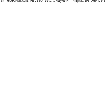
ак ТехноНиколь, Изовер, БЗС, Ондулин, Гипрок, Ветонит, Из