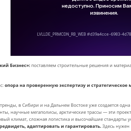
кий Бизнес»:
поставляем строительные решения и материа
с:
опора на проверенную экспертизу и стратегическо
тренды, в Сибири и на Дальнем Востоке уже создается одна
анты, научные мегаполисы, арктические трассы — эти прое
вый климат, сложная логистика и высочайшие стандарты уст
редвидеть, адаптировать и гарантировать.
Здесь нужен