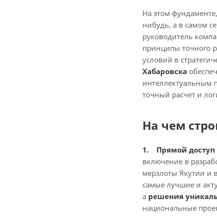
На этом фундаменте,
нибудь, а в самом 
руководитель компан
принципы точного р
условий в стратегич
Хабаровска
обеспеч
интеллектуальным п
точный расчет и лог
На чем стро
1. Прямой доступ
включение в разрабо
мерзлоты Якутии и 
самые лучшие и акту
а
решения уникаль
национальные проек