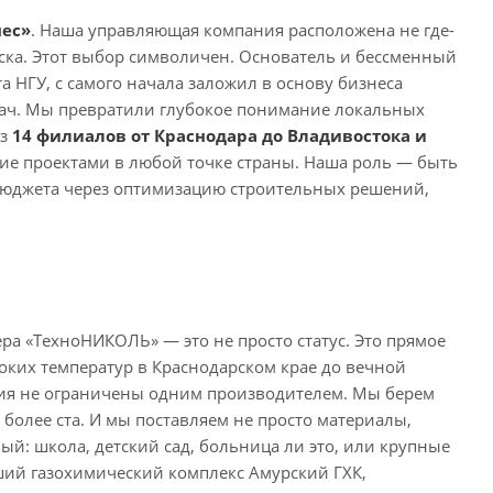
ес»
. Наша управляющая компания расположена не где-
ска. Этот выбор символичен. Основатель и бессменный
 НГУ, с самого начала заложил в основу бизнеса
дач. Мы превратили глубокое понимание локальных
из
1
4 филиалов от Краснодара до Владивостока и
ние проектами в любой точке страны. Наша роль — быть
бюджета через оптимизацию строительных решений,
ра «ТехноНИКОЛЬ» — это не просто статус. Это прямое
оких температур в Краснодарском крае до вечной
ния не ограничены одним производителем. Мы берем
 более ста. И мы поставляем не просто материалы,
ый: школа, детский сад, больница ли это, или крупные
ий газохимический комплекс Амурский ГХК,